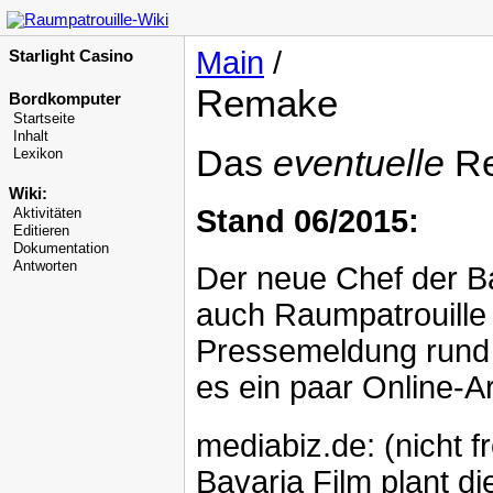
Main
/
Starlight Casino
Remake
Bordkomputer
Startseite
Inhalt
Das
eventuelle
Re
Lexikon
Wiki:
Stand 06/2015:
Aktivitäten
Editieren
Dokumentation
Antworten
Der neue Chef der Bav
auch Raumpatrouille 
Pressemeldung rund
es ein paar Online-Ar
mediabiz.de: (nicht f
Bavaria Film plant d