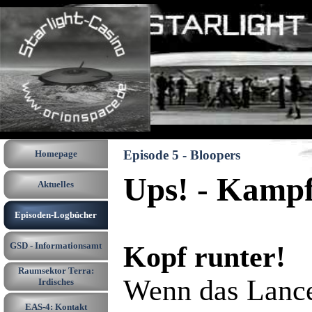
Direkt zum Seiteninhalt
Menü überspringen
Episode 5 - Bloopers
Homepage
Ups! - Kampf
Aktuelles
Episoden-Logbücher
▼
GSD - Informationsamt
▼
Kopf runter!
Raumsektor Terra:
▼
Wenn das Lance
Irdisches
EAS-4: Kontakt
▼