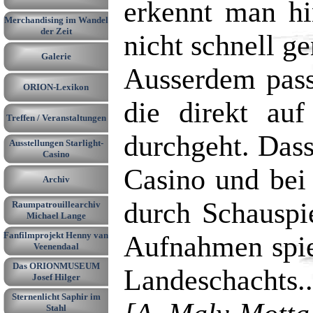
erkennt man hi
Merchandising im Wandel
▼
der Zeit
nicht schnell g
Galerie
▼
Ausserdem pass
ORION-Lexikon
▼
die direkt au
Treffen / Veranstaltungen
▼
durchgeht. Dass
Ausstellungen Starlight-
▼
Casino
Casino und bei
Archiv
▼
durch Schauspi
Raumpatrouillearchiv
▼
Michael Lange
Fanfilmprojekt Henny van
Aufnahmen spie
Veenendaal
Das ORIONMUSEUM
Landeschachts..
Josef Hilger
Sternenlicht Saphir im
Stahl