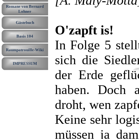
[A. Maly-Motta
Romane von Bernard
Lohner
Gästebuch
O'zapft is!
Basis 104
In Folge 5 stel
Raumpatrouille-Wiki
sich die Siedl
IMPRESSUM
der Erde geflü
haben. Doch a
droht, wen zapf
Keine sehr log
müssen ja dami