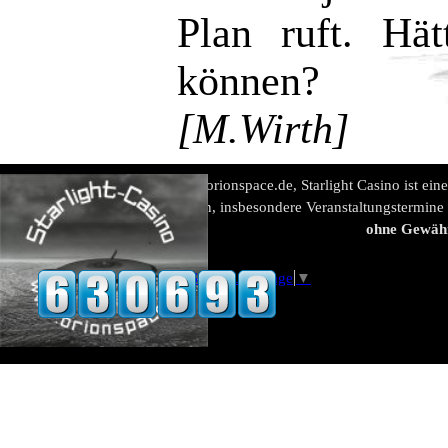
Plan ruft. Hä
können?
[M.Wirth]
www.orionspace.de, Starlight Casino ist ein
Alle Angaben, insbesondere Veranstaltungstermine
ohne Gewäh
Select Language
▼
Zurück zum Seiteninhalt