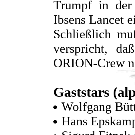
Trumpf in der
Ibsens Lancet e
Schließlich m
verspricht, d
ORION-Crew na
Gaststars (al
Wolfgang Bütt
Hans Epskamp