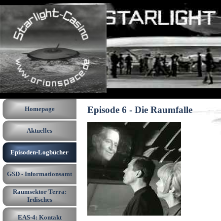
Direkt zum Seiteninhalt
Menü überspringen
Episode 6 - Die Raumfalle
Homepage
Aktuelles
Episoden-Logbücher
▼
GSD - Informationsamt
▼
Raumsektor Terra:
▼
Irdisches
EAS-4: Kontakt
▼