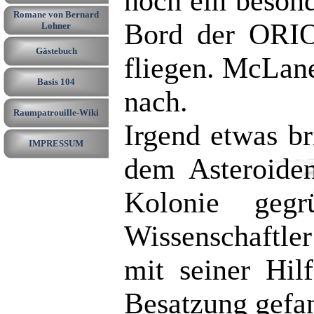
noch ein beson
Romane von Bernard
Bord der ORIO
Lohner
Gästebuch
fliegen. McLane
Basis 104
nach.
Raumpatrouille-Wiki
Irgend etwas b
IMPRESSUM
dem Asteroide
Kolonie gegr
Wissenschaftle
mit seiner Hi
Besatzung gef