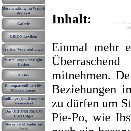
Merchandising im Wandel
▼
der Zeit
Inhalt:
Galerie
▼
ORION-Lexikon
▼
Einmal mehr e
Treffen / Veranstaltungen
▼
Überraschend
Ausstellungen Starlight-
▼
Casino
mitnehmen. Der 
Archiv
▼
Beziehungen im
Raumpatrouillearchiv
▼
Michael Lange
Fanfilmprojekt Henny van
zu dürfen um S
Veenendaal
Das ORIONMUSEUM
Pie-Po, wie Ib
Josef Hilger
Sternenlicht Saphir im
Stahl