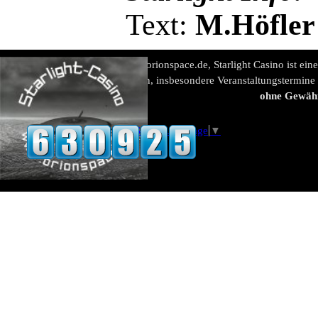
Text:
M.Höfler
www.orionspace.de, Starlight Casino ist ein
Alle Angaben, insbesondere Veranstaltungstermine
ohne Gewäh
Select Language
▼
Zurück zum Seiteninhalt