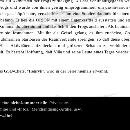
turm auf Aktivitäten der Frogs zurückging. Als das Schiff aufgegeben we
 Frogs und wurde von ihnen geistig umprogrammiert, um die Invasion 
t geschöpft hatte, verschaffte er ihm eine Sondererlaubnis für eine
s befand. Er ließ die ORION mit einem Eigenkraftfeld ausstatten und st
ommando übernimmt und das Schiff den Frogs ausliefert. Als Leutnant
er sie festnehmen. Mit ihr als Geisel gelang es ihm zunächst,
submarinen Startbasen der Raumverbände sprengen, so daß diese überf
illas Aktivitäten aufzudecken und größeren Schaden zu verhindern
t. Es besteht Hoffnung, daß Villa und seine Leute eines Tages wiede
s GSD-Chefs, "Henryk", wird in der Serie niemals erwähnt.
t eine
nicht-kommerzielle
Privatseite.
mine und -Infos, Merchandising-Artikel usw.
ewähr!