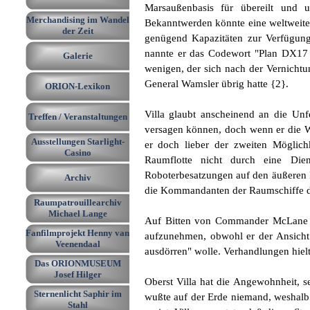
Marsaußenbasis für übereilt und 
Merchandising im Wandel
Bekanntwerden könnte eine weltweite 
▼
der Zeit
genügend Kapazitäten zur Verfügung
nannte er das Codewort "Plan DX17 - 
Galerie
▼
wenigen, der sich nach der Vernicht
General Wamsler übrig hatte {2}.
ORION-Lexikon
▼
Villa glaubt anscheinend an die Unf
Treffen / Veranstaltungen
▼
versagen können, doch wenn er die W
Ausstellungen Starlight-
er doch lieber der zweiten Möglich
▼
Casino
Raumflotte nicht durch eine Dien
Roboterbesatzungen auf den äußeren 
Archiv
▼
die Kommandanten der Raumschiffe du
Raumpatrouillearchiv
▼
Michael Lange
Auf Bitten von Commander McLane be
Fanfilmprojekt Henny van
aufzunehmen, obwohl er der Ansicht
Veenendaal
ausdörren" wolle. Verhandlungen hielt 
Das ORIONMUSEUM
Josef Hilger
Oberst Villa hat die Angewohnheit, se
Sternenlicht Saphir im
wußte auf der Erde niemand, weshalb 
Stahl