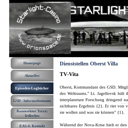
Direkt zum Seiteninhalt
Menü überspringen
Dienststellen Oberst Villa
Homepage
TV-Vita
Aktuelles
Oberst, Kommandant des GSD. Mitglied
Episoden-Logbücher
▼
des Weltraums." Lt. Jagellovsk hält
interplanetare Forschung dringend na
GSD - Informationsamt
▼
sichtbares Ergebnis {2}. Er riet von
Raumsektor Terra:
sie wollen und was sie können" {1}.
▼
Irdisches
Während der Nova-Krise hielt er den
EAS-4: Kontakt
▼