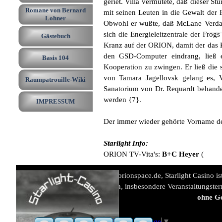
geriet. Villa vermutete, daß dieser S
Romane von Bernard
mit seinen Leuten in die Gewalt der
Lohner
Obwohl er wußte, daß McLane Verdach
sich die Energieleitzentrale der Frog
Gästebuch
Kranz auf der ORION, damit der das K
den GSD-Computer eindrang, ließ 
Basis 104
Kooperation zu zwingen. Er ließ die 
von Tamara Jagellovsk gelang es, V
Raumpatrouille-Wiki
Sanatorium von Dr. Requardt behandel
werden {7}.
IMPRESSUM
Der immer wieder gehörte Vorname de
Starlight Info:
ORION TV-Vita's:
B+C Heyer
(
www.orionspace.de, Starlight Casino is
Alle Angaben, insbesondere Veranstaltungster
ohne G
Select Language
▼