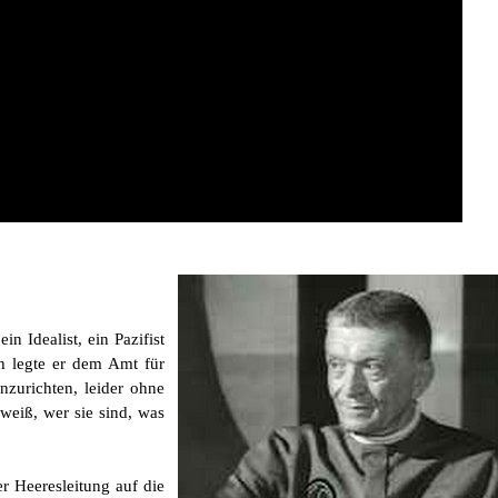
 Idealist, ein Pazifist
h legte er dem Amt für
nzurichten, leider ohne
weiß, wer sie sind, was
 Heeresleitung auf die