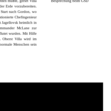
rden mußte, geriet Villa
Besprechung beim G
SD
der Erde vorzubereiten.
n Start nach Gordon, wo
ationierte Chefingenieur
 Jagellovsk heimlich in
 Commander McLane zur
lutet wurden. Mit Hilfe
. Oberst Villa wird im
r normale Menschen sein