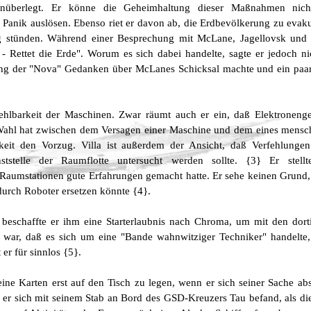
unüberlegt. Er könne die Geheimhaltung dieser Maßnahmen nicht
Panik auslösen. Ebenso riet er davon ab, die Erdbevölkerung zu evaku
 stünden. Während einer Besprechung mit McLane, Jagellovsk und 
Rettet die Erde". Worum es sich dabei handelte, sagte er jedoch nic
ung der "Nova" Gedanken über McLanes Schicksal machte und ein paar 
ehlbarkeit der Maschinen. Zwar räumt auch er ein, daß Elektronenge
ahl hat zwischen dem Versagen einer Maschine und dem eines menschl
keit den Vorzug. Villa ist außerdem der Ansicht, daß Verfehlung
ststelle der Raumflotte untersucht werden sollte. {3} Er stel
Raumstationen gute Erfahrungen gemacht hatte. Er sehe keinen Grund
rch Roboter ersetzen könnte {4}.
schaffte er ihm eine Starterlaubnis nach Chroma, um mit den dor
 war, daß es sich um eine "Bande wahnwitziger Techniker" handelte,
er für sinnlos {5}.
ine Karten erst auf den Tisch zu legen, wenn er sich seiner Sache abso
er sich mit seinem Stab an Bord des GSD-Kreuzers Tau befand, als die